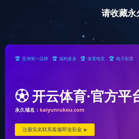
网站首页
关于我们
mk官方网站_mk(中国)
新闻资讯
招商加盟
店面展示
mk官方网站_mk(中国)
关键词：新品原切牛排 澳洲牛排 奥巴马牛排 火焰牛排