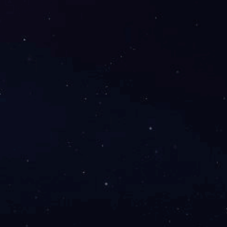
杆。
店8月盛大开业！