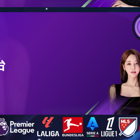
限公司
生意有风险 投资需谨慎