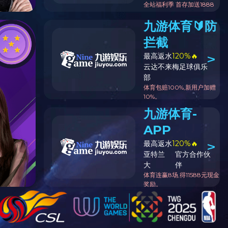
网站建设：
中企动力
福州
闽ICP备05003423号-1