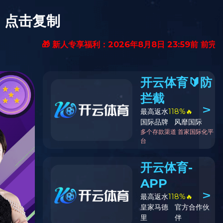
全国招商热线
400-6263-888
18050788980