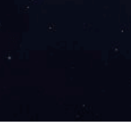
关注抖音
关注微信公众号
关注微信商城小程