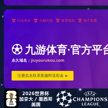
mk官方网站_mk(
关键词：新品原切牛