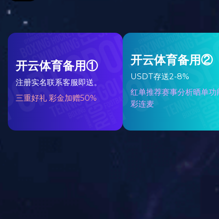
版权所有© 