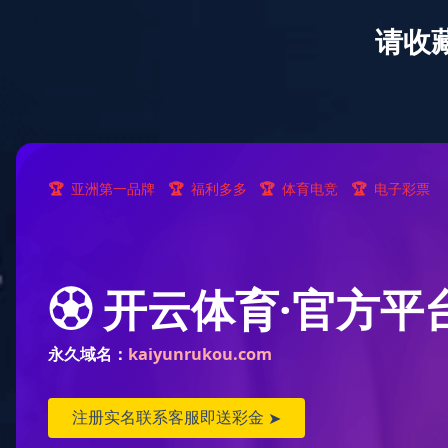
网站首页
关于我们
mk官方网站_mk(
新闻资讯
招商加盟
店面展示